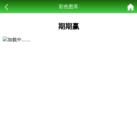
彩色图库
期期赢